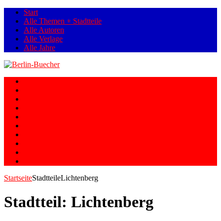
Start
Alle Themen + Stadtteile
Alle Autoren
Alle Verlage
Alle Jahre
Berlin
Orte
Stadtteile
Straßen
Geschichte
Gesellschaft
Personen
Fotos
Romane
Graphic Novels
Startseite
Stadtteile
Lichtenberg
Stadtteil:
Lichtenberg