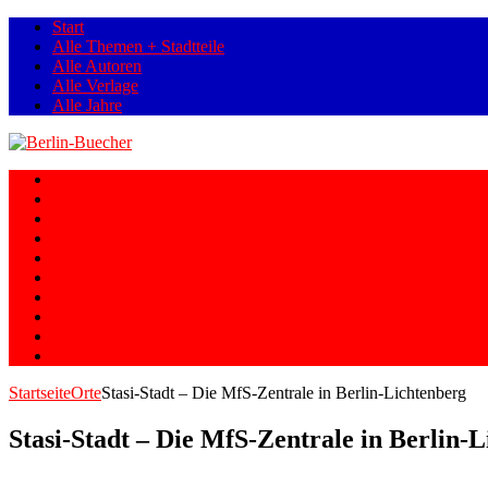
Start
Alle Themen + Stadtteile
Alle Autoren
Alle Verlage
Alle Jahre
Berlin
Orte
Stadtteile
Straßen
Geschichte
Gesellschaft
Personen
Fotos
Romane
Graphic Novels
Startseite
Orte
Stasi-Stadt – Die MfS-Zentrale in Berlin-Lichtenberg
Stasi-Stadt – Die MfS-Zentrale in Berlin-