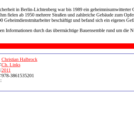
sicherheit in Berlin-Lichtenberg war bis 1989 ein geheimnisumwitterte
 Ihm fielen ab 1950 mehrere Straßen und zahlreiche Gebäude zum Opfer
0 Geheimdienstmitarbeiter beschäftigt und befand sich ein eigenes Gef
erten Informationen durch das übermächtige Bauensemble rund um die N
Christian Halbrock
:
Ch. Links
:
2011
:
978-3861535201
: