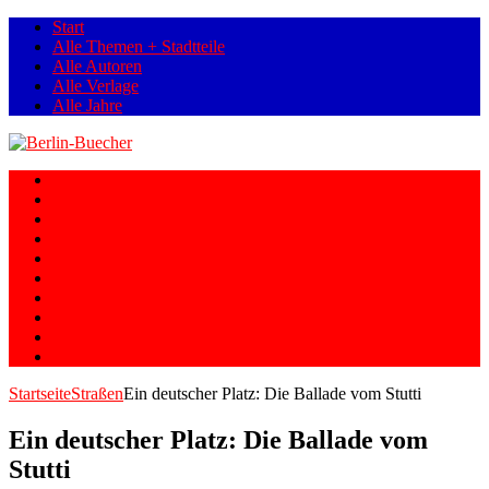
Start
Alle Themen + Stadtteile
Alle Autoren
Alle Verlage
Alle Jahre
Berlin
Orte
Stadtteile
Straßen
Geschichte
Gesellschaft
Personen
Fotos
Romane
Graphic Novels
Startseite
Straßen
Ein deutscher Platz: Die Ballade vom Stutti
Ein deutscher Platz: Die Ballade vom
Stutti