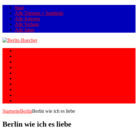
Start
Alle Themen + Stadtteile
Alle Autoren
Alle Verlage
Alle Jahre
Berlin
Orte
Stadtteile
Straßen
Geschichte
Gesellschaft
Personen
Fotos
Romane
Graphic Novels
Startseite
Berlin
Berlin wie ich es liebe
Berlin wie ich es liebe