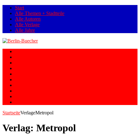
Start
Alle Themen + Stadtteile
Alle Autoren
Alle Verlage
Alle Jahre
Berlin
Orte
Stadtteile
Straßen
Geschichte
Gesellschaft
Personen
Fotos
Romane
Graphic Novels
Startseite
Verlage
Metropol
Verlag:
Metropol