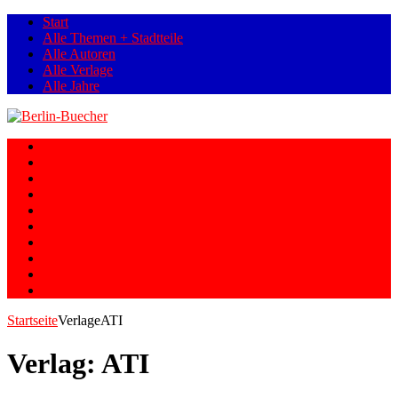
Start
Alle Themen + Stadtteile
Alle Autoren
Alle Verlage
Alle Jahre
Berlin
Orte
Stadtteile
Straßen
Geschichte
Gesellschaft
Personen
Fotos
Romane
Graphic Novels
Startseite
Verlage
ATI
Verlag:
ATI