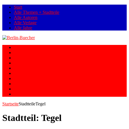
Start
Alle Themen + Stadtteile
Alle Autoren
Alle Verlage
Alle Jahre
Berlin
Orte
Stadtteile
Straßen
Geschichte
Gesellschaft
Personen
Fotos
Romane
Graphic Novels
Startseite
Stadtteile
Tegel
Stadtteil:
Tegel