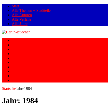
Start
Alle Themen + Stadtteile
Alle Autoren
Alle Verlage
Alle Jahre
Berlin
Orte
Stadtteile
Straßen
Geschichte
Gesellschaft
Personen
Fotos
Romane
Graphic Novels
Startseite
Jahre
1984
Jahr:
1984