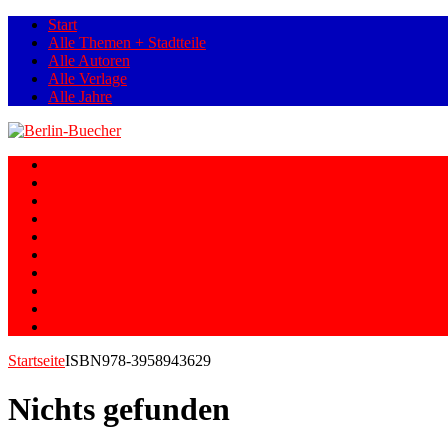
Start
Alle Themen + Stadtteile
Alle Autoren
Alle Verlage
Alle Jahre
Berlin
Orte
Stadtteile
Straßen
Geschichte
Gesellschaft
Personen
Fotos
Romane
Graphic Novels
Startseite
ISBN
978-3958943629
Nichts gefunden