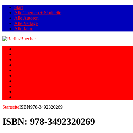
Start
Alle Themen + Stadtteile
Alle Autoren
Alle Verlage
Alle Jahre
Berlin
Orte
Stadtteile
Straßen
Geschichte
Gesellschaft
Personen
Fotos
Romane
Graphic Novels
Startseite
ISBN
978-3492320269
ISBN:
978-3492320269